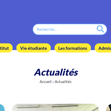
titut
Vie étudiante
Les formations
Admis
Actualités
Accueil
»
Actualités