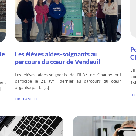
Po
le
Les élèves aides-soignants au
C
parcours du cœur de Vendeuil
L’
Les élèves aides-soignants de l’IFAS de Chauny ont
po
participé le 21 avril dernier au parcours du cœur
ur,
16h
organisé par la […]
]
LIR
LIRE LA SUITE