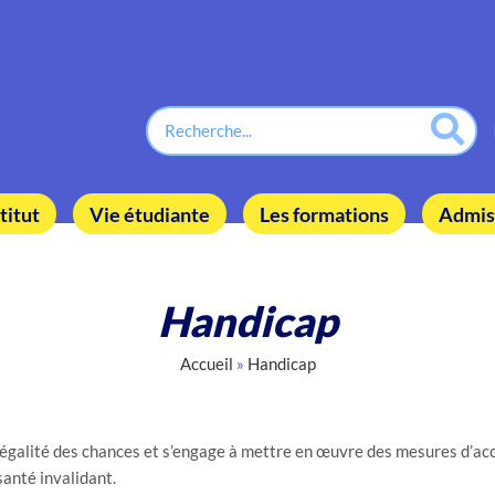
titut
Vie étudiante
Les formations
Admis
Handicap
Accueil
»
Handicap
e d’égalité des chances et s’engage à mettre en œuvre des mesures d’
santé invalidant.