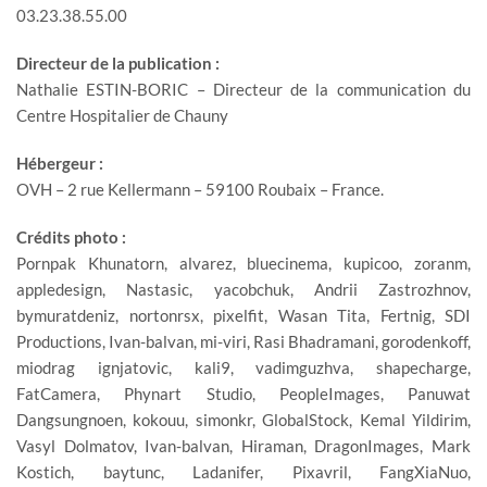
03.23.38.55.00
Directeur de la publication :
Nathalie ESTIN-BORIC – Directeur de la communication du
Centre Hospitalier de Chauny
Hébergeur :
OVH – 2 rue Kellermann – 59100 Roubaix – France.
Crédits photo :
Pornpak Khunatorn, alvarez, bluecinema, kupicoo, zoranm,
appledesign, Nastasic, yacobchuk, Andrii Zastrozhnov,
bymuratdeniz, nortonrsx, pixelfit, Wasan Tita, Fertnig, SDI
Productions, Ivan-balvan, mi-viri, Rasi Bhadramani, gorodenkoff,
miodrag ignjatovic, kali9, vadimguzhva, shapecharge,
FatCamera, Phynart Studio, PeopleImages, Panuwat
Dangsungnoen, kokouu, simonkr, GlobalStock, Kemal Yildirim,
Vasyl Dolmatov, Ivan-balvan, Hiraman, DragonImages, Mark
Kostich, baytunc, Ladanifer, Pixavril, FangXiaNuo,