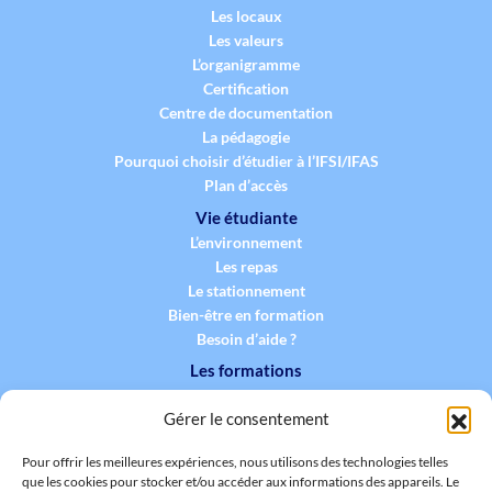
Les locaux
Les valeurs
L’organigramme
Certification
Centre de documentation
La pédagogie
Pourquoi choisir d’étudier à l’IFSI/IFAS
Plan d’accès
Vie étudiante
L’environnement
Les repas
Le stationnement
Bien-être en formation
Besoin d’aide ?
Les formations
La formation infirmière
Gérer le consentement
La formation aide-soignante
La formation des professionnels
Pour offrir les meilleures expériences, nous utilisons des technologies telles
Synthèse des formations proposées
que les cookies pour stocker et/ou accéder aux informations des appareils. Le