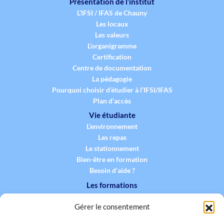
Présentation de l’institut
L’IFSI / IFAS de Chauny
Les locaux
Les valeurs
L’organigramme
Certification
Centre de documentation
La pédagogie
Pourquoi choisir d’étudier à l’IFSI/IFAS
Plan d’accès
Vie étudiante
L’environnement
Les repas
Le stationnement
Bien-être en formation
Besoin d’aide ?
Les formations
La formation infirmière
Gérer le consentement
La formation aide-soignante
La formation des professionnels