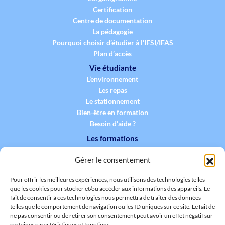
Certification
Centre de documentation
La pédagogie
Pourquoi choisir d’étudier à l’IFSI/IFAS
Plan d’accès
Vie étudiante
L’environnement
Les repas
Le stationnement
Bien-être en formation
Besoin d’aide ?
Les formations
La formation infirmière
Gérer le consentement
La formation aide-soignante
La formation des professionnels
Pour offrir les meilleures expériences, nous utilisons des technologies telles
Synthèse des formations proposées
que les cookies pour stocker et/ou accéder aux informations des appareils. Le
Admissions
fait de consentir à ces technologies nous permettra de traiter des données
telles que le comportement de navigation ou les ID uniques sur ce site. Le fait de
Entrer à l’IFSI
ne pas consentir ou de retirer son consentement peut avoir un effet négatif sur
Entrer à l’IFAS
certaines caractéristiques et fonctions.